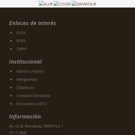
Enlaces de interés
ISGA
RTRS
CMPP
Institucional
Misión y Visión
Integrantes
Objetivos
Comisión Directiva
Encuentros MTO
Información
Av. Gral. Rondeau 1908 Piso 1
CP 11.800