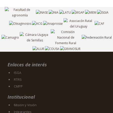
Enlaces de interés
ISGA
RTRS
CMPP
Institucional
Misión y Visión
Integrantes