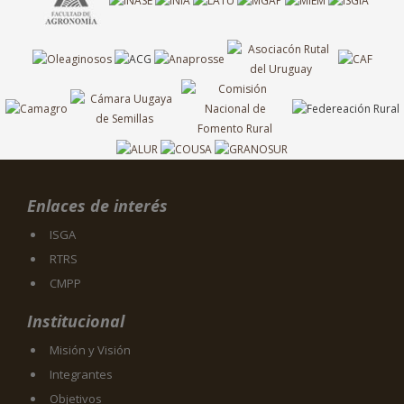
Enlaces de interés
ISGA
RTRS
CMPP
Institucional
Misión y Visión
Integrantes
Objetivos