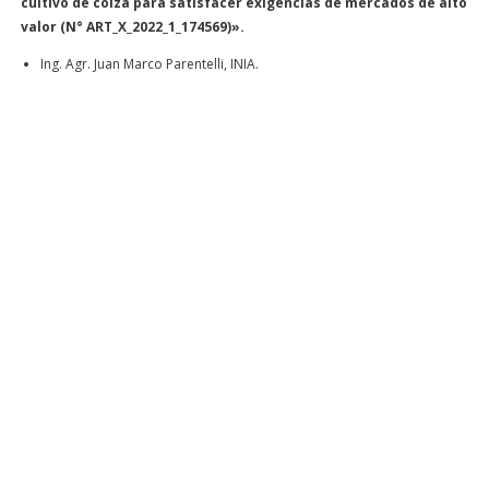
cultivo de colza para satisfacer exigencias de mercados de alto
valor (N° ART_X_2022_1_174569)».
Ing. Agr. Juan Marco Parentelli, INIA.