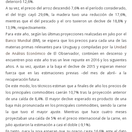
deterioró 12,6%.
A su vez, el precio del arroz descendió 7,6% en el período considerado,
el del trigo cayó 29,6%, la madera tuvo una reducción de 17,6%,
mientras que el del pescado y el oro tuvieron un declive de 18,8% y
13,9%, respectivamente.
Para este año, según las últimas proyecciones realizadas en julio por el
Banco Mundial
(BM), se espera que los precios para cada una de las
materias primas relevantes para Uruguay y compiladas por la
Unidad
de Análisis Económico
de El Observador, continúen en descenso y
encuentren piso este año tras un leve repunte en 2016 y los siguientes
años. A su vez, ajustan a la baja el declive de 2015 y esperan menor
fuerza que en las estimaciones previas –del mes de abril– a la
recuperación futura.
De este modo, los técnicos estiman que a finales de año los precios de
los principales commodities caerán 10,7% tras la proyección anterior
de una caída de 8,4%. El mayor declive esperado es producto de una
baja más pronunciada en los principales commodities, siendo la carne
la que tuvo el mayor ajuste. Mientras que hace cuatro meses
proyectaban una caída de 5% en el precio internacional de la carne, en
julio ajustaron la estimación a casi el doble (-9,1%).
En tanto, para la soja esperan que su precio caiga 16,6% ante el dato