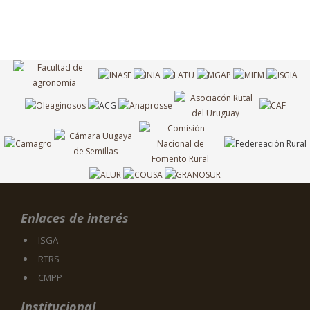
Enlaces de interés
ISGA
RTRS
CMPP
Institucional