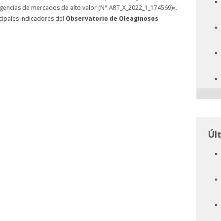
exigencias de mercados de alto valor (N° ART_X_2022_1_174569)».
cipales indicadores del
Observatorio de Oleaginosos
Úl