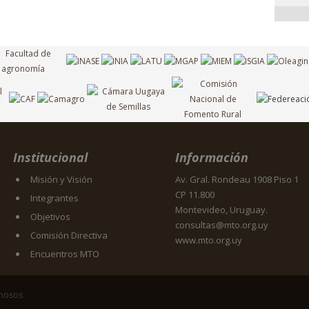
Institucional
Información
Misión y Visión
Av. Gral. Rondeau 1908 Piso 1
CP 11.800
Integrantes
Montevideo, Uruguay.
Objetivos
consultas@mto.org.uy
Comisión Directiva
www.mto.org.uy
Encuentros MTO
inosos