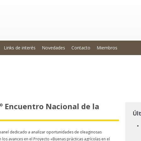
Links de interés
Novedades
Contacto
Miembros
º Encuentro Nacional de la
Úl
panel dedicado a analizar oportunidades de oleaginosas
 los avances en el Proyecto «Buenas prácticas agrícolas en el