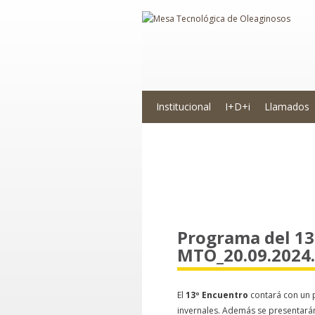
Institucional
I+D+i
Llamados
Novedades
Programa del 13
MTO_20.09.2024.
El
13º Encuentro
contará con un 
invernales. Además se presentarán