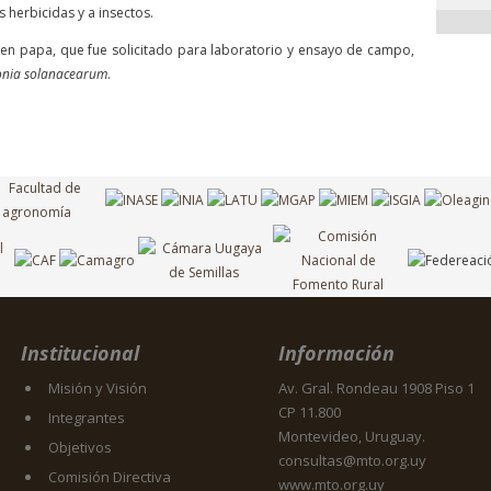
s herbicidas y a insectos.
 en papa, que fue solicitado para laboratorio y ensayo de campo,
onia solanacearum
.
Institucional
Información
Misión y Visión
Av. Gral. Rondeau 1908 Piso 1
CP 11.800
Integrantes
Montevideo, Uruguay.
Objetivos
consultas@mto.org.uy
Comisión Directiva
www.mto.org.uy