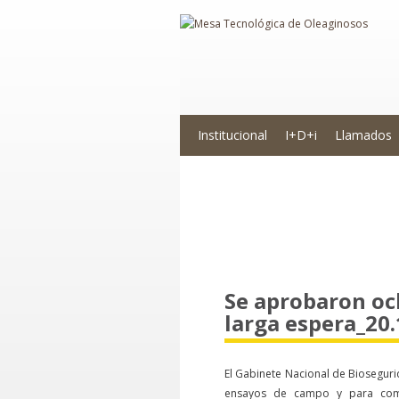
Institucional
I+D+i
Llamados
Novedades
Se aprobaron oc
larga espera_20.
El Gabinete Nacional de Biosegur
ensayos de campo y para come