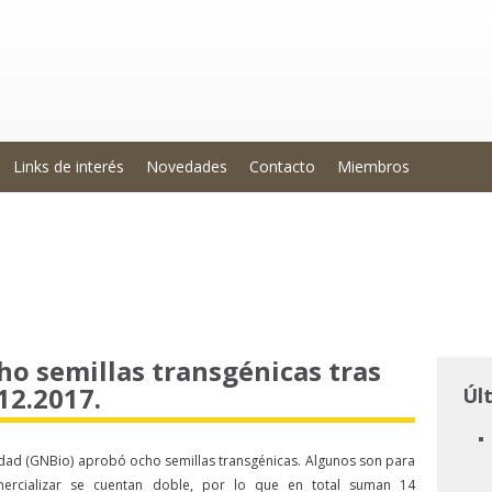
Links de interés
Novedades
Contacto
Miembros
ho semillas transgénicas tras
12.2017.
Úl
idad (GNBio) aprobó ocho semillas transgénicas. Algunos son para
rcializar se cuentan doble, por lo que en total suman 14