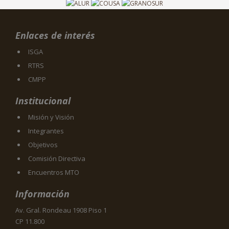
Enlaces de interés
ISGA
RTRS
CMPP
Institucional
Misión y Visión
Integrantes
Objetivos
Comisión Directiva
Encuentros MTO
Información
Av. Gral. Rondeau 1908 Piso 1
CP 11.800