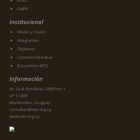
RTRS
CMPP
Institucional
Misión y Visión
Integrantes
Objetivos
Comisión Directiva
Encuentros MTO
Información
Av. Gral. Rondeau 1908 Piso 1
CP 11.800
Montevideo, Uruguay.
consultas@mto.org.uy
www.mto.org.uy