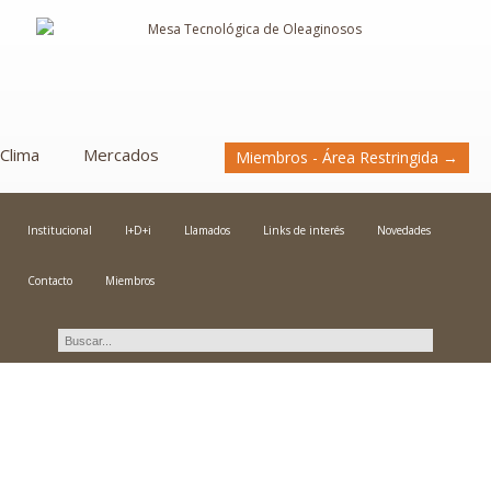
Clima
Mercados
Miembros - Área Restringida →
Institucional
I+D+i
Llamados
Links de interés
Novedades
Contacto
Miembros
Novedades