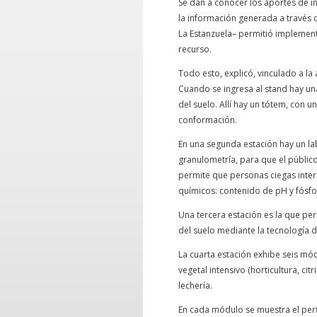
Se dan a conocer los aportes de i
la información generada a través 
La Estanzuela– permitió implementa
recurso.
Todo esto, explicó, vinculado a la
Cuando se ingresa al stand hay una
del suelo. Allí hay un tótem, con u
conformación.
En una segunda estación hay un lab
granulometría, para que el público
permite que personas ciegas inter
químicos: contenido de pH y fósfo
Una tercera estación es la que p
del suelo mediante la tecnología d
La cuarta estación exhibe seis mó
vegetal intensivo (horticultura, citr
lechería.
En cada módulo se muestra el perfil