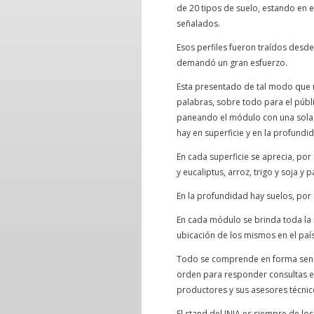
de 20 tipos de suelo, estando en e
señalados.
Esos perfiles fueron traídos desde 
demandó un gran esfuerzo.
Esta presentado de tal modo que 
palabras, sobre todo para el púb
paneando el módulo con una sola 
hay en superficie y en la profundi
En cada superficie se aprecia, por
y eucaliptus, arroz, trigo y soja y 
En la profundidad hay suelos, por 
En cada módulo se brinda toda la 
ubicación de los mismos en el país
Todo se comprende en forma sencil
orden para responder consultas es
productores y sus asesores técnic
El stand del INIA es siempre de l