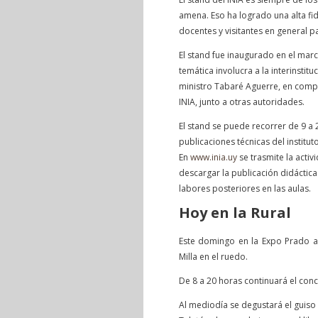
amena. Eso ha logrado una alta f
docentes y visitantes en general p
El stand fue inaugurado en el mar
temática involucra a la interinstit
ministro Tabaré Aguerre, en compañ
INIA, junto a otras autoridades.
El stand se puede recorrer de 9 a 
publicaciones técnicas del institu
En
www.inia.uy
se trasmite la activ
descargar la publicación didáctic
labores posteriores en las aulas.
Hoy en la Rural
Este domingo en la Expo Prado a 
Milla en el ruedo.
De 8 a 20 horas continuará el co
Al mediodía se degustará el guiso 