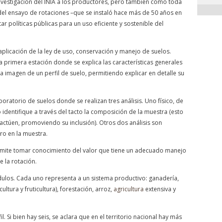
nvestigación del INIA a los productores, pero también cómo toda
del ensayo de rotaciones –que se instaló hace más de 50 años en
r políticas públicas para un uso eficiente y sostenible del
 aplicación de la ley de uso, conservación y manejo de suelos.
 primera estación donde se explica las características generales
na imagen de un perfil de suelo, permitiendo explicar en detalle su
oratorio de suelos donde se realizan tres análisis. Uno físico, de
 identifique a través del tacto la composición de la muestra (esto
actúen, promoviendo su inclusión). Otros dos análisis son
ro en la muestra.
ermite tomar conocimiento del valor que tiene un adecuado manejo
e la rotación.
dulos. Cada uno representa a un sistema productivo: ganadería,
icultura y fruticultura), forestación, arroz,
agricultura
extensiva y
. Si bien hay seis, se aclara que en el territorio nacional hay más