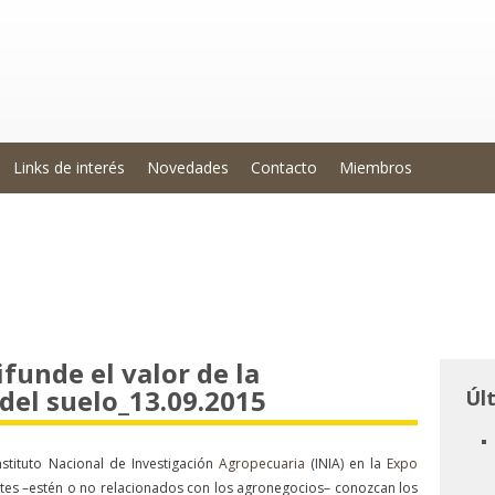
Links de interés
Novedades
Contacto
Miembros
ifunde el valor de la
del suelo_13.09.2015
Úl
nstituto Nacional de Investigación
Agropecuaria
(INIA) en la
Expo
ntes –estén o no relacionados con los agronegocios– conozcan los