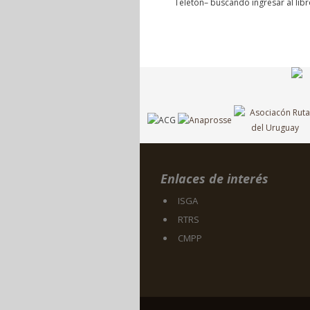
Teletón– buscando ingresar al lib
Enlaces de interés
ISGA
RTRS
CMPP