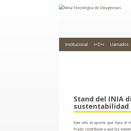
Institucional
I+D+i
Llamados
Novedades
Stand del INIA d
sustentabilidad 
Este año el aporte que hace el I
Prado
contribuye a que los visita