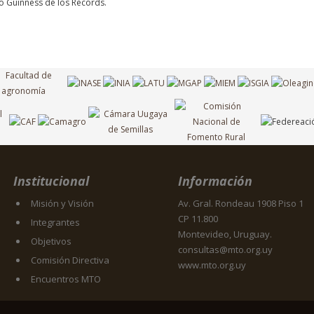
ro Guinness de los Records.
Institucional
Información
Misión y Visión
Av. Gral. Rondeau 1908 Piso 1
CP 11.800
Integrantes
Montevideo, Uruguay.
Objetivos
consultas@mto.org.uy
Comisión Directiva
www.mto.org.uy
Encuentros MTO