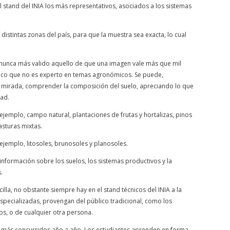
l stand del INIA los más representativos, asociados a los sistemas
distintas zonas del país, para que la muestra sea exacta, lo cual
nunca más valido aquello de que una imagen vale más que mil
lico que no es experto en temas agronómicos. Se puede,
mirada, comprender la composición del suelo, apreciando lo que
dad.
 ejemplo, campo natural, plantaciones de frutas y hortalizas, pinos
pasturas mixtas.
ejemplo, litosoles, brunosoles y planosoles.
información sobre los suelos, los sistemas productivos y la
.
la, no obstante siempre hay en el stand técnicos del INIA a la
pecializadas, provengan del público tradicional, como los
os, o de cualquier otra persona.
os más concurridos año a año. Los estudiantes aprenden en forma