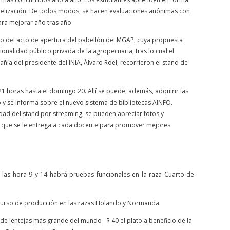
idelización. De todos modos, se hacen evaluaciones anónimas con
ara mejorar año tras año.
co del acto de apertura del pabellón del MGAP, cuya propuesta
ucionalidad público privada de la agropecuaria, tras lo cual el
ía del presidente del INIA, Álvaro Roel, recorrieron el stand de
21 horas hasta el domingo 20. Allí se puede, además, adquirir las
to y se informa sobre el nuevo sistema de bibliotecas AINFO.
idad del stand por streaming, se pueden apreciar fotos y
a que se le entrega a cada docente para promover mejores
las hora 9 y 14 habrá pruebas funcionales en la raza Cuarto de
ncurso de producción en las razas Holando y Normanda.
de lentejas más grande del mundo –$ 40 el plato a beneficio de la