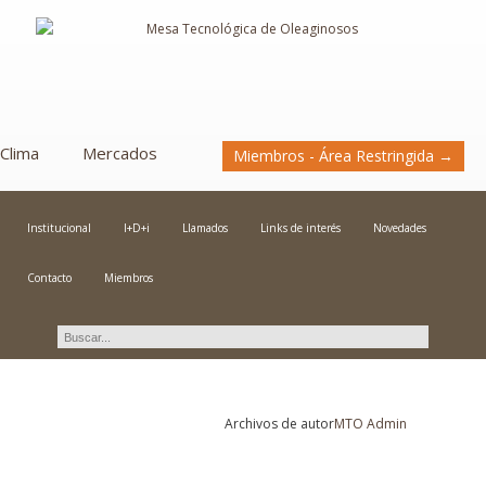
Clima
Mercados
Miembros - Área Restringida →
Institucional
I+D+i
Llamados
Links de interés
Novedades
Contacto
Miembros
Novedades
Archivos de autor
MTO Admin