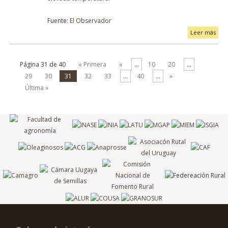
Fuente:
El Observador
Leer más
Página 31 de 40
« Primera
«
...
10
20
...
29
30
31
32
33
...
40
...
»
Última »