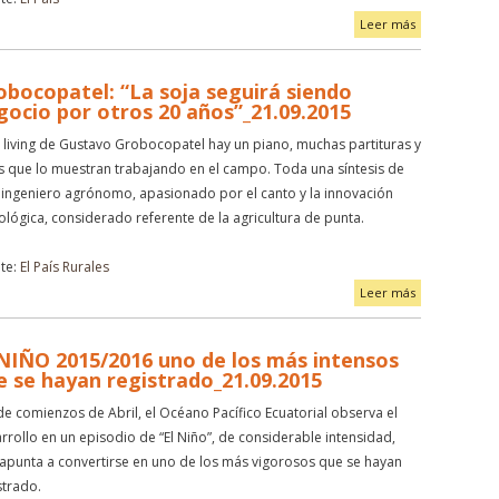
Leer más
obocopatel: “La soja seguirá siendo
gocio por otros 20 años”_21.09.2015
l living de Gustavo Grobocopatel hay un piano, muchas partituras y
s que lo muestran trabajando en el campo. Toda una síntesis de
 ingeniero agrónomo, apasionado por el canto y la innovación
ológica, considerado referente de la agricultura de punta.
te:
El País Rurales
Leer más
 NIÑO 2015/2016 uno de los más intensos
e se hayan registrado_21.09.2015
e comienzos de Abril, el Océano Pacífico Ecuatorial observa el
rrollo en un episodio de “El Niño”, de considerable intensidad,
apunta a convertirse en uno de los más vigorosos que se hayan
strado.