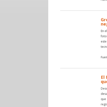
Gr
ne
En e
foto
este
tecn
Fuen
El
qu
Desd
desa
que 
regi