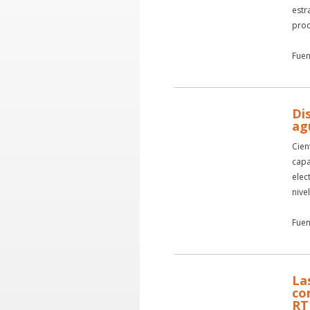
estr
prod
Fuen
Di
ag
Cien
capa
elec
nive
Fuen
La
co
RT