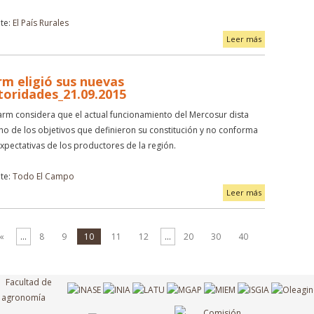
te:
El País Rurales
Leer más
rm eligió sus nuevas
toridades_21.09.2015
arm considera que el actual funcionamiento del Mercosur dista
o de los objetivos que definieron su constitución y no conforma
expectativas de los productores de la región.
te:
Todo El Campo
Leer más
«
...
8
9
10
11
12
...
20
30
40