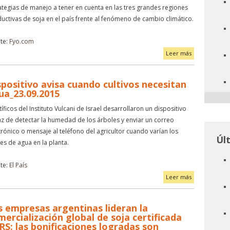
ategias de manejo a tener en cuenta en las tres grandes regiones
uctivas de soja en el país frente al fenómeno de cambio climático.
te:
Fyo.com
Leer más
spositivo avisa cuando cultivos necesitan
ua_23.09.2015
tíficos del Instituto Vulcani de Israel desarrollaron un dispositivo
z de detectar la humedad de los árboles y enviar un correo
trónico o mensaje al teléfono del agricultor cuando varían los
Úl
les de agua en la planta.
te:
El País
Leer más
s empresas argentinas lideran la
mercialización global de soja certificada
RS: las bonificaciones logradas son