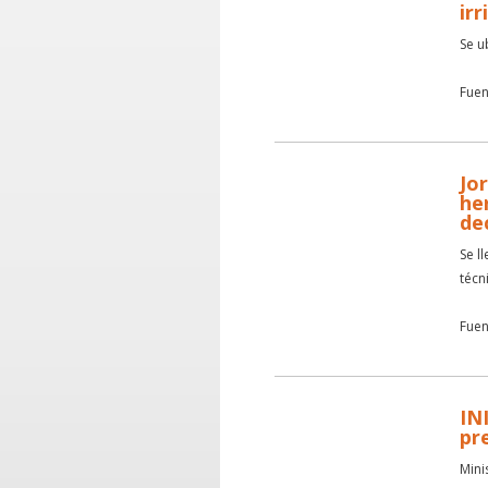
irr
Se u
Fuen
Jo
he
de
Se l
técni
Fuen
IN
pr
Mini