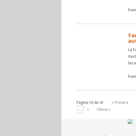
Fuen
Fa
au
La F
much
las 
Fuen
Página 10 de 41
« Primera
...
»
Última »