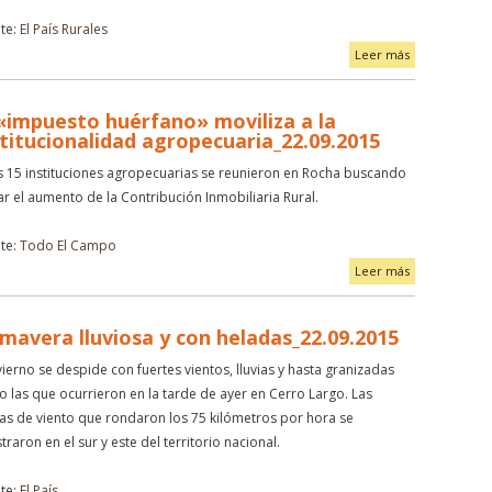
te:
El País Rurales
Leer más
 «impuesto huérfano» moviliza a la
stitucionalidad agropecuaria_22.09.2015
 15 instituciones agropecuarias se reunieron en Rocha buscando
ar el aumento de la Contribución Inmobiliaria Rural.
te:
Todo El Campo
Leer más
imavera lluviosa y con heladas_22.09.2015
nvierno se despide con fuertes vientos, lluvias y hasta granizadas
 las que ocurrieron en la tarde de ayer en Cerro Largo. Las
as de viento que rondaron los 75 kilómetros por hora se
straron en el sur y este del territorio nacional.
te:
El País