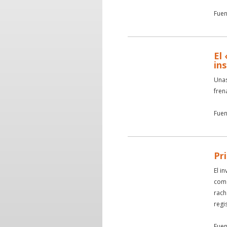
Fuen
El
in
Unas
fren
Fuen
Pr
El i
como
rach
regi
Fuen