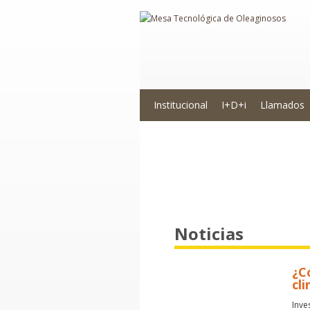
Institucional
I+D+i
Llamados
Novedades
Noticias
¿C
cl
Inve