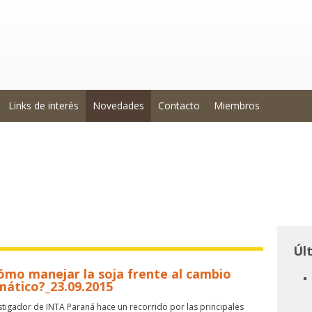
Links de interés
Novedades
Contacto
Miembros
Úl
ómo manejar la soja frente al cambio
imático?_23.09.2015
stigador de INTA Paraná hace un recorrido por las principales