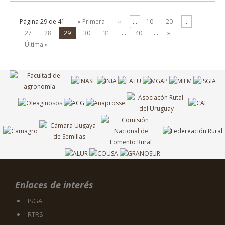
Página 29 de 41
« Primera
«
...
10
20
...
27
28
29
30
31
...
40
...
»
Última »
Enlaces de interés
ISGA
RTRS